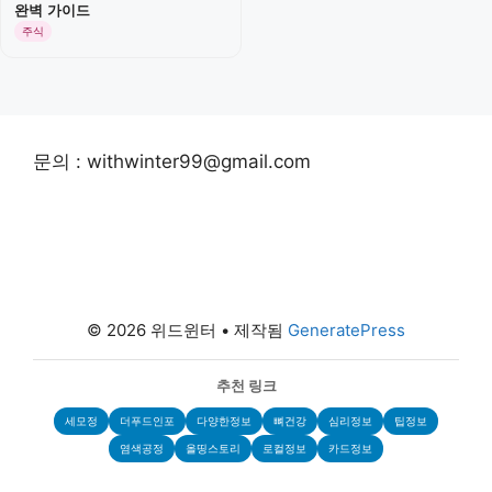
완벽 가이드
주식
문의 : withwinter99@gmail.com
© 2026 위드윈터
• 제작됨
GeneratePress
추천 링크
세모정
더푸드인포
다양한정보
뼈건강
심리정보
팁정보
염색공정
올띵스토리
로컬정보
카드정보