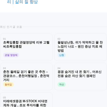
리 | 삶의 질 향상
최신 인기글 모음
01
02
초록잎홍합 관절영양제 리뷰 고헬
돌발성난청, 귀가 먹먹하고 물 찬
씨초록잎홍합
느낌이 나요 – 원인 증상 치료 예
방법
관절 영양제
난청
03
04
춘천 둘레길 걷기 좋은 곳 추천 –
꽁꽁 숨겨진 내 돈 찾기 , 어르신
관광코스 , 춘천여행일정 , 춘천먹
전용 숨은 자산 찾기 캠페인
거리
둘레길
자산
05
미래에셋증권 M-STOCK 비대면
계좌 개설 , 초보 투자자를 위한