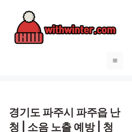
컨
텐
츠
로
건
너
뛰
기
메
뉴
경기도 파주시 파주읍 난
청 | 소음 노출 예방 | 청