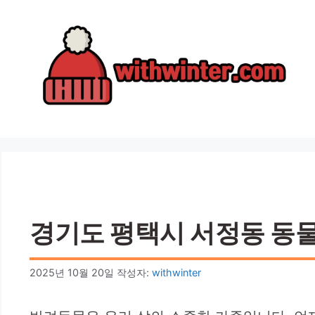
컨
텐
츠
로
건
너
뛰
기
경기도 평택시 서정동 동물병원
2025년 10월 20일
작성자:
withwinter