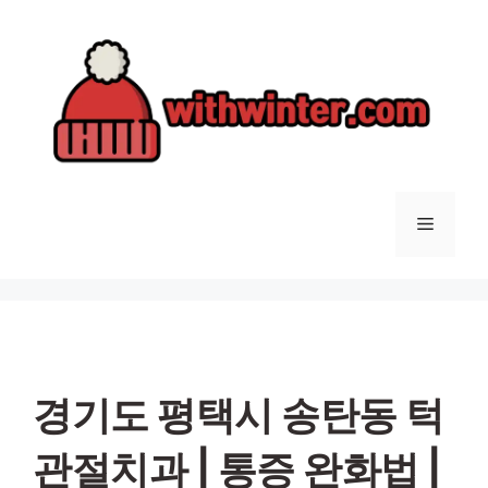
컨
텐
츠
로
건
너
뛰
기
메
뉴
경기도 평택시 송탄동 턱
관절치과 | 통증 완화법 |