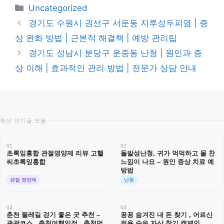
카
Uncategorized
테
경기도 수원시 권선구 서둔동 지루성두피염 | 증
고
상 완화 방법 | 근본적 해결책 | 예방 관리팁
리
경기도 성남시 분당구 운중동 난청 | 원인과 증
상 이해 | 효과적인 관리 방법 | 전문가 상담 안내
최신 인기글 모음
01
02
초록잎홍합 관절영양제 리뷰 고헬
돌발성난청, 귀가 먹먹하고 물 찬
씨초록잎홍합
느낌이 나요 – 원인 증상 치료 예
방법
관절 영양제
난청
03
04
춘천 둘레길 걷기 좋은 곳 추천 –
꽁꽁 숨겨진 내 돈 찾기 , 어르신
관광코스 , 춘천여행일정 , 춘천먹
전용 숨은 자산 찾기 캠페인