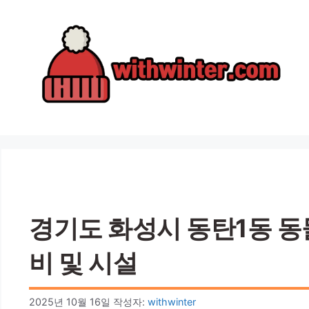
컨
텐
츠
로
건
너
뛰
기
경기도 화성시 동탄1동 동물
비 및 시설
2025년 10월 16일
작성자:
withwinter