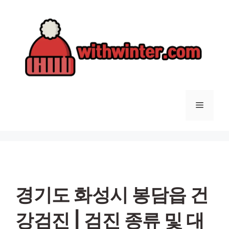
컨
텐
츠
로
건
너
뛰
기
메
뉴
경기도 화성시 봉담읍 건
강검진 | 검진 종류 및 대