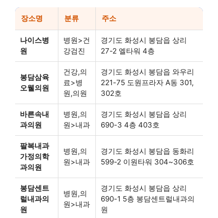
장소명
분류
주소
나이스병
병원>건
경기도 화성시 봉담읍 상리
원
강검진
27-2 엘타워 4층
건강,의
경기도 화성시 봉담읍 와우리
봉담삼육
료>병
221-75 도원프라자 A동 301,
오웰의원
원,의원
302호
바른속내
병원,의
경기도 화성시 봉담읍 상리
과의원
원>내과
690-3 4층 403호
팔복내과
병원,의
경기도 화성시 봉담읍 동화리
가정의학
원>내과
599-2 이원타워 304~306호
과의원
봉담센트
경기도 화성시 봉담읍 상리
병원,의
럴내과의
690-1 5층 봉담센트럴내과의
원>내과
원
원