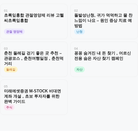
01
02
초록잎홍합 관절영양제 리뷰 고헬
돌발성난청, 귀가 먹먹하고 물 찬
씨초록잎홍합
느낌이 나요 – 원인 증상 치료 예
방법
관절 영양제
난청
03
04
춘천 둘레길 걷기 좋은 곳 추천 –
꽁꽁 숨겨진 내 돈 찾기 , 어르신
관광코스 , 춘천여행일정 , 춘천먹
전용 숨은 자산 찾기 캠페인
거리
둘레길
자산
05
미래에셋증권 M-STOCK 비대면
계좌 개설 , 초보 투자자를 위한
완벽 가이드
주식