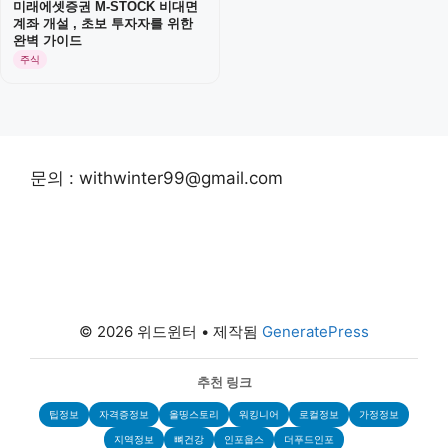
미래에셋증권 M-STOCK 비대면
계좌 개설 , 초보 투자자를 위한
완벽 가이드
주식
문의 : withwinter99@gmail.com
© 2026 위드윈터
• 제작됨
GeneratePress
추천 링크
팁정보
자격증정보
올띵스토리
워킹니어
로컬정보
가정정보
지역정보
뼈건강
인포웁스
더푸드인포