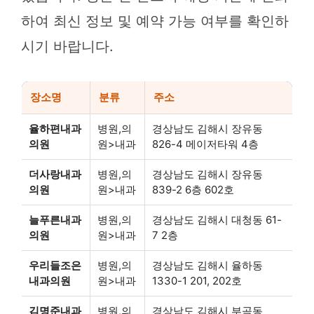
하여 최신 정보 및 예약 가능 여부를 확인하
시기 바랍니다.
장소명
분류
주소
율하편내과
병원,의
경상남도 김해시 장유동
의원
원>내과
826-4 메이저타워 4층
더사랑내과
병원,의
경상남도 김해시 장유동
의원
원>내과
839-2 6층 602호
늘푸른내과
병원,의
경상남도 김해시 대청동 61-
의원
원>내과
7 2층
우리들조은
병원,의
경상남도 김해시 율하동
내과의원
원>내과
1330-1 201, 202호
김명준내과
병원,의
경상남도 김해시 부곡동