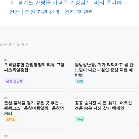
경기도 가평군 가평읍 건강검진: 미리 준비하는
건강 | 검진 기관 선택 | 검진 후 관리
최신 인기글 모음
01
02
초록잎홍합 관절영양제 리뷰 고헬
돌발성난청, 귀가 먹먹하고 물 찬
씨초록잎홍합
느낌이 나요 – 원인 증상 치료 예
방법
관절 영양제
난청
03
04
춘천 둘레길 걷기 좋은 곳 추천 –
꽁꽁 숨겨진 내 돈 찾기 , 어르신
관광코스 , 춘천여행일정 , 춘천먹
전용 숨은 자산 찾기 캠페인
거리
둘레길
자산
05