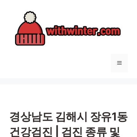
컨
텐
츠
로
건
너
뛰
기
메
뉴
경상남도 김해시 장유1동
건강검진 | 검진 종류 및