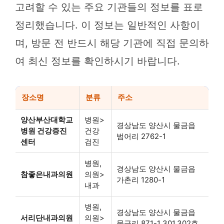
고려할 수 있는 주요 기관들의 정보를 표로
정리했습니다. 이 정보는 일반적인 사항이
며, 방문 전 반드시 해당 기관에 직접 문의하
여 최신 정보를 확인하시기 바랍니다.
장소명
분류
주소
양산부산대학교
병원>
경상남도 양산시 물금읍
병원 건강증진
건강
범어리 2762-1
센터
검진
병원,
경상남도 양산시 물금읍
참좋은내과의원
의원>
가촌리 1280-1
내과
병원,
경상남도 양산시 물금읍
서리단내과의원
의원>
물금리 871-1 301,302호