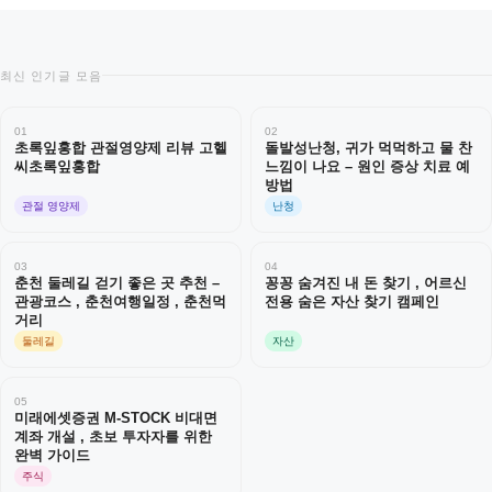
최신 인기글 모음
01
02
초록잎홍합 관절영양제 리뷰 고헬
돌발성난청, 귀가 먹먹하고 물 찬
씨초록잎홍합
느낌이 나요 – 원인 증상 치료 예
방법
관절 영양제
난청
03
04
춘천 둘레길 걷기 좋은 곳 추천 –
꽁꽁 숨겨진 내 돈 찾기 , 어르신
관광코스 , 춘천여행일정 , 춘천먹
전용 숨은 자산 찾기 캠페인
거리
둘레길
자산
05
미래에셋증권 M-STOCK 비대면
계좌 개설 , 초보 투자자를 위한
완벽 가이드
주식