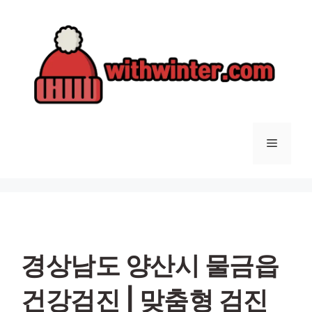
컨
텐
츠
로
건
너
뛰
기
메
뉴
경상남도 양산시 물금읍
건강검진 | 맞춤형 검진