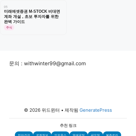
05
미래에셋증권 M-STOCK 비대면
계좌 개설 , 초보 투자자를 위한
완벽 가이드
주식
문의 : withwinter99@gmail.com
© 2026 위드윈터
• 제작됨
GeneratePress
추천 링크
치아건강
로컬정보
인포웁스
염색공정
세모정
봉쥬르카