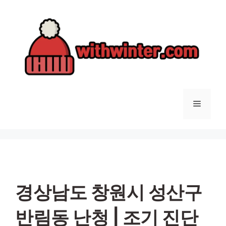
컨
텐
츠
로
건
너
뛰
기
메
뉴
경상남도 창원시 성산구
반림동 난청 | 조기 진단