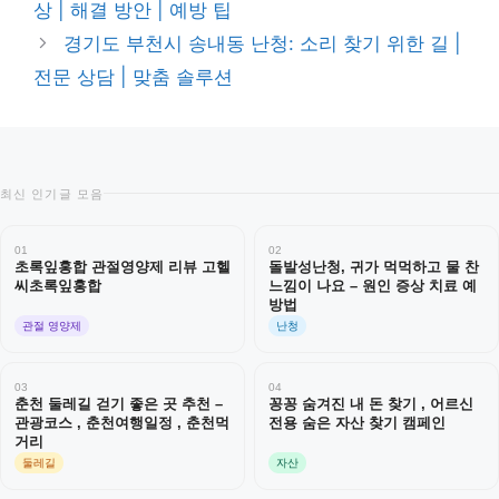
상 | 해결 방안 | 예방 팁
리
경기도 부천시 송내동 난청: 소리 찾기 위한 길 |
전문 상담 | 맞춤 솔루션
최신 인기글 모음
01
02
초록잎홍합 관절영양제 리뷰 고헬
돌발성난청, 귀가 먹먹하고 물 찬
씨초록잎홍합
느낌이 나요 – 원인 증상 치료 예
방법
관절 영양제
난청
03
04
춘천 둘레길 걷기 좋은 곳 추천 –
꽁꽁 숨겨진 내 돈 찾기 , 어르신
관광코스 , 춘천여행일정 , 춘천먹
전용 숨은 자산 찾기 캠페인
거리
둘레길
자산