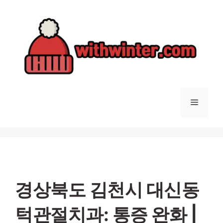
컨
텐
츠
로
건
너
뛰
기
메
뉴
경상북도 김천시 대신동
턱관절치과: 통증 완화 |