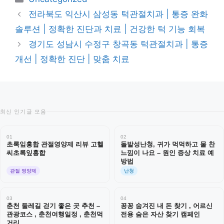
테
전라북도 익산시 삼성동 턱관절치과 | 통증 완화
고
솔루션 | 정확한 진단과 치료 | 건강한 턱 기능 회복
리
경기도 성남시 수정구 창곡동 턱관절치과 | 통증
개선 | 정확한 진단 | 맞춤 치료
최신 인기글 모음
01
02
초록잎홍합 관절영양제 리뷰 고헬
돌발성난청, 귀가 먹먹하고 물 찬
씨초록잎홍합
느낌이 나요 – 원인 증상 치료 예
방법
관절 영양제
난청
03
04
춘천 둘레길 걷기 좋은 곳 추천 –
꽁꽁 숨겨진 내 돈 찾기 , 어르신
관광코스 , 춘천여행일정 , 춘천먹
전용 숨은 자산 찾기 캠페인
거리