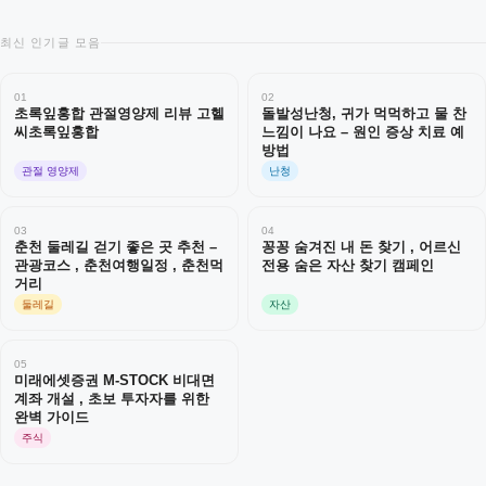
최신 인기글 모음
01
02
초록잎홍합 관절영양제 리뷰 고헬
돌발성난청, 귀가 먹먹하고 물 찬
씨초록잎홍합
느낌이 나요 – 원인 증상 치료 예
방법
관절 영양제
난청
03
04
춘천 둘레길 걷기 좋은 곳 추천 –
꽁꽁 숨겨진 내 돈 찾기 , 어르신
관광코스 , 춘천여행일정 , 춘천먹
전용 숨은 자산 찾기 캠페인
거리
둘레길
자산
05
미래에셋증권 M-STOCK 비대면
계좌 개설 , 초보 투자자를 위한
완벽 가이드
주식