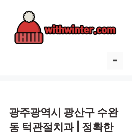
컨
텐
츠
로
건
너
뛰
기
메
뉴
광주광역시 광산구 수완
동 턱관절치과 | 정확한