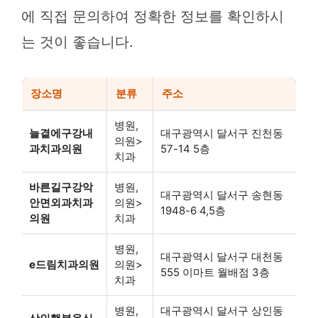
에 직접 문의하여 정확한 정보를 확인하시
는 것이 좋습니다.
장소명
분류
주소
병원,
늘곁에구강내
대구광역시 달서구 진천동
의원>
과치과의원
57-14 5층
치과
바른길구강악
병원,
대구광역시 달서구 송현동
안면외과치과
의원>
1948-6 4,5층
의원
치과
병원,
대구광역시 달서구 대천동
e드림치과의원
의원>
555 이마트 월배점 3층
치과
병원,
대구광역시 달서구 상인동