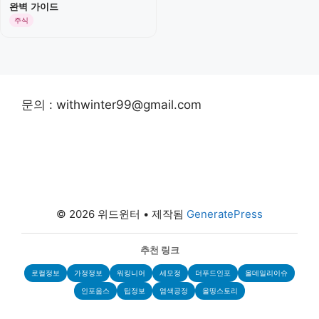
완벽 가이드
주식
문의 : withwinter99@gmail.com
© 2026 위드윈터
• 제작됨
GeneratePress
추천 링크
로컬정보
가정정보
워킹니어
세모정
더푸드인포
올데일리이슈
인포웁스
팁정보
염색공정
올띵스토리