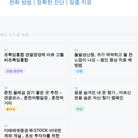
완화 방법 | 정확한 진단 | 맞춤 치료
최신 인기글 모음
01
02
초록잎홍합 관절영양제 리뷰 고헬
돌발성난청, 귀가 먹먹하고 물 찬
씨초록잎홍합
느낌이 나요 – 원인 증상 치료 예
방법
관절 영양제
난청
03
04
춘천 둘레길 걷기 좋은 곳 추천 –
꽁꽁 숨겨진 내 돈 찾기 , 어르신
관광코스 , 춘천여행일정 , 춘천먹
전용 숨은 자산 찾기 캠페인
거리
둘레길
자산
05
미래에셋증권 M-STOCK 비대면
계좌 개설 , 초보 투자자를 위한