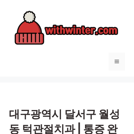
컨
텐
츠
로
건
너
뛰
기
메
뉴
대구광역시 달서구 월성
동 턱관절치과 | 통증 완