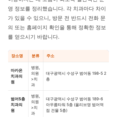
영 정보를 정리했습니다. 각 치과마다 차이
가 있을 수 있으니, 방문 전 반드시 전화 문
의 또는 홈페이지 확인을 통해 정확한 정보
를 얻으시기 바랍니다.
장소명
분류
주소
병원,
마카온
의원
대구광역시 수성구 범어동 198-5 2
치과의
>치
층
원
과
병원,
범어5층
대구광역시 수성구 범어동 189-6
의원
치과의
아우름타워 5층 (올리브영 범어역
>치
원
점 건물 5층)
과