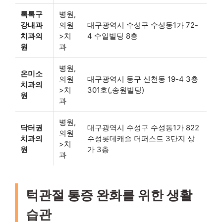
톡톡구
병원,
강내과
의원
대구광역시 수성구 수성동1가 72-
치과의
>치
4 수일빌딩 8층
원
과
병원,
온미소
의원
대구광역시 동구 신천동 19-4 3층
치과의
>치
301호(,송원빌딩)
원
과
병원,
닥터권
대구광역시 수성구 수성동1가 822
의원
치과의
수성롯데캐슬 더퍼스트 3단지 상
>치
원
가 3층
과
턱관절 통증 완화를 위한 생활
습관