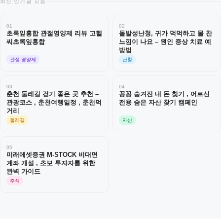
최신 인기글 모음
01
02
초록잎홍합 관절영양제 리뷰 고헬
돌발성난청, 귀가 먹먹하고 물 찬
씨초록잎홍합
느낌이 나요 – 원인 증상 치료 예
방법
관절 영양제
난청
03
04
춘천 둘레길 걷기 좋은 곳 추천 –
꽁꽁 숨겨진 내 돈 찾기 , 어르신
관광코스 , 춘천여행일정 , 춘천먹
전용 숨은 자산 찾기 캠페인
거리
둘레길
자산
05
미래에셋증권 M-STOCK 비대면
계좌 개설 , 초보 투자자를 위한
완벽 가이드
주식