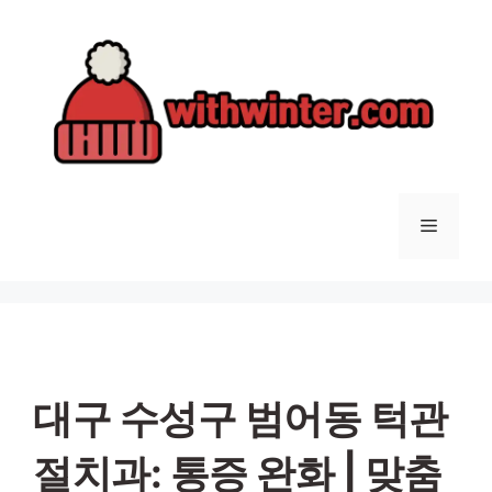
컨
텐
츠
로
건
너
뛰
기
메
뉴
대구 수성구 범어동 턱관
절치과: 통증 완화 | 맞춤