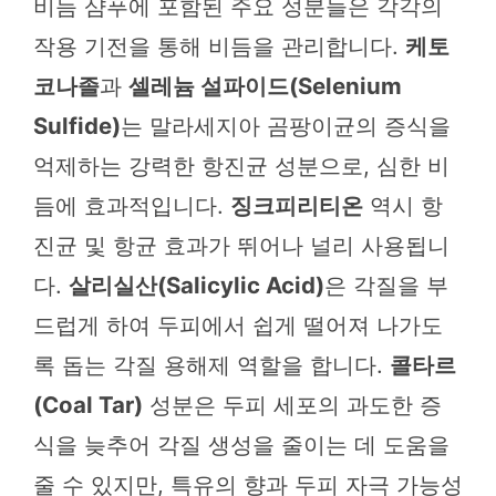
비듬 샴푸에 포함된 주요 성분들은 각각의
작용 기전을 통해 비듬을 관리합니다.
케토
코나졸
과
셀레늄 설파이드(Selenium
Sulfide)
는 말라세지아 곰팡이균의 증식을
억제하는 강력한 항진균 성분으로, 심한 비
듬에 효과적입니다.
징크피리티온
역시 항
진균 및 항균 효과가 뛰어나 널리 사용됩니
다.
살리실산(Salicylic Acid)
은 각질을 부
드럽게 하여 두피에서 쉽게 떨어져 나가도
록 돕는 각질 용해제 역할을 합니다.
콜타르
(Coal Tar)
성분은 두피 세포의 과도한 증
식을 늦추어 각질 생성을 줄이는 데 도움을
줄 수 있지만, 특유의 향과 두피 자극 가능성