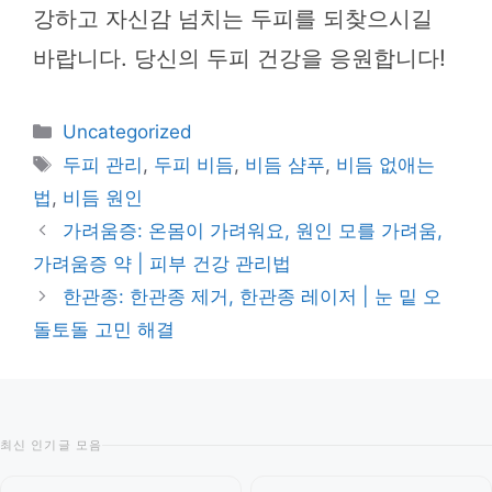
강하고 자신감 넘치는 두피를 되찾으시길
바랍니다. 당신의 두피 건강을 응원합니다!
카
Uncategorized
테
태
두피 관리
,
두피 비듬
,
비듬 샴푸
,
비듬 없애는
고
그
법
,
비듬 원인
리
가려움증: 온몸이 가려워요, 원인 모를 가려움,
가려움증 약 | 피부 건강 관리법
한관종: 한관종 제거, 한관종 레이저 | 눈 밑 오
돌토돌 고민 해결
최신 인기글 모음