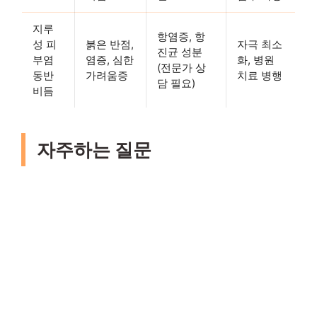
지루
항염증, 항
성 피
붉은 반점,
자극 최소
진균 성분
부염
염증, 심한
화, 병원
(전문가 상
동반
가려움증
치료 병행
담 필요)
비듬
자주하는 질문