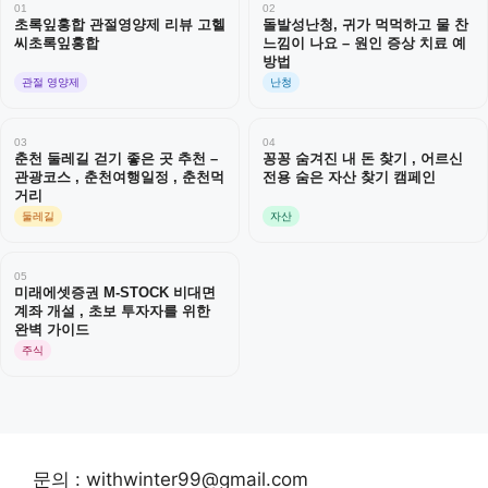
01
02
초록잎홍합 관절영양제 리뷰 고헬
돌발성난청, 귀가 먹먹하고 물 찬
씨초록잎홍합
느낌이 나요 – 원인 증상 치료 예
방법
관절 영양제
난청
03
04
춘천 둘레길 걷기 좋은 곳 추천 –
꽁꽁 숨겨진 내 돈 찾기 , 어르신
관광코스 , 춘천여행일정 , 춘천먹
전용 숨은 자산 찾기 캠페인
거리
둘레길
자산
05
미래에셋증권 M-STOCK 비대면
계좌 개설 , 초보 투자자를 위한
완벽 가이드
주식
문의 : withwinter99@gmail.com