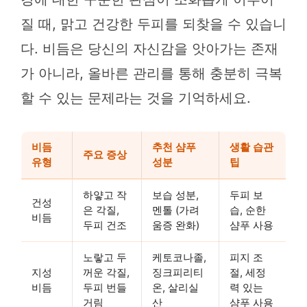
질 때, 맑고 건강한 두피를 되찾을 수 있습니
다. 비듬은 당신의 자신감을 앗아가는 존재
가 아니라, 올바른 관리를 통해 충분히 극복
할 수 있는 문제라는 것을 기억하세요.
비듬
추천 샴푸
생활 습관
주요 증상
유형
성분
팁
하얗고 작
보습 성분,
두피 보
건성
은 각질,
멘톨 (가려
습, 순한
비듬
두피 건조
움증 완화)
샴푸 사용
노랗고 두
케토코나졸,
피지 조
지성
꺼운 각질,
징크피리티
절, 세정
비듬
두피 번들
온, 살리실
력 있는
거림
산
샴푸 사용