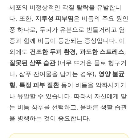
세포의 비정상적인 각질 탈락을 유발합니
다. 또한,
지루성 피부염
은 비듬의 주요 원인
중 하나로, 두피가 유분으로 번들거리고 염
증과 함께 비듬이 동반되는 증상입니다. 이
외에도
건조한 두피 환경
,
과도한 스트레스
,
잘못된 샴푸 습관
(너무 뜨거운 물로 헹구거
나, 샴푸 잔여물을 남기는 경우),
영양 불균
형
,
특정 피부 질환
등이 비듬을 악화시키거
나 유발할 수 있습니다. 따라서 자신에게 맞
는 비듬 샴푸를 선택하고, 올바른 생활 습관
을 병행하는 것이 중요합니다.