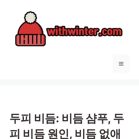
컨
텐
츠
로
건
너
뛰
기
메
뉴
두피 비듬: 비듬 샴푸, 두
피 비듬 원인, 비듬 없애