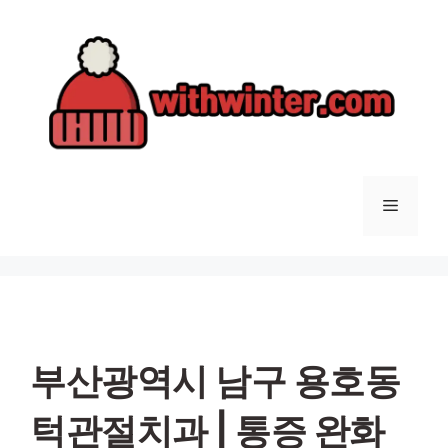
컨
텐
츠
로
건
너
뛰
기
메
뉴
부산광역시 남구 용호동
턱관절치과 | 통증 완화