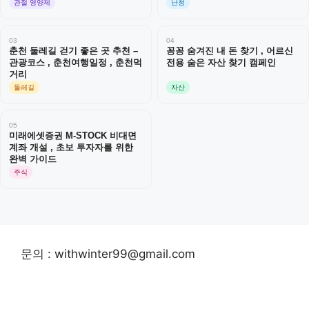
관절 영양제
난청
03
04
춘천 둘레길 걷기 좋은 곳 추천 –
꽁꽁 숨겨진 내 돈 찾기 , 어르신
관광코스 , 춘천여행일정 , 춘천먹
전용 숨은 자산 찾기 캠페인
거리
둘레길
자산
05
미래에셋증권 M-STOCK 비대면
계좌 개설 , 초보 투자자를 위한
완벽 가이드
주식
문의 : withwinter99@gmail.com