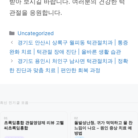
받아 보시길 바랍니다. 여러분의 건강한 턱
관절을 응원합니다.
카
Uncategorized
테
경기도 안산시 상록구 월피동 턱관절치과 | 통증
고
완화 치료 | 턱관절 장애 진단 | 올바른 생활 습관
리
경기도 용인시 처인구 남사면 턱관절치과 | 정확
한 진단과 맞춤 치료 | 편안한 회복 과정
최신 인기글 모음
01
02
초록잎홍합 관절영양제 리뷰 고헬
돌발성난청, 귀가 먹먹하고 물 찬
씨초록잎홍합
느낌이 나요 – 원인 증상 치료 예
방법