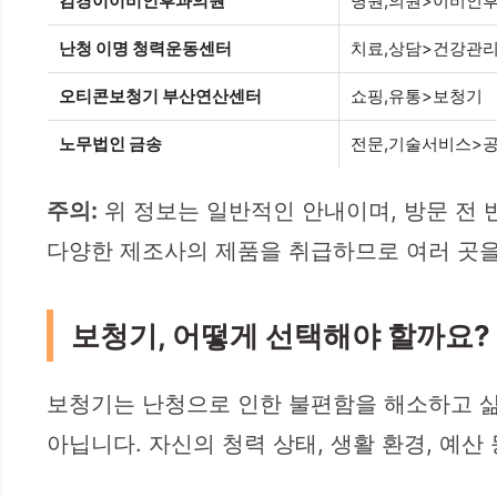
김경이이비인후과의원
병원,의원>이비인
난청 이명 청력운동센터
치료,상담>건강관
오티콘보청기 부산연산센터
쇼핑,유통>보청기
노무법인 금송
전문,기술서비스>
주의:
위 정보는 일반적인 안내이며, 방문 전 
다양한 제조사의 제품을 취급하므로 여러 곳을
보청기, 어떻게 선택해야 할까요?
보청기는 난청으로 인한 불편함을 해소하고 삶
아닙니다. 자신의 청력 상태, 생활 환경, 예