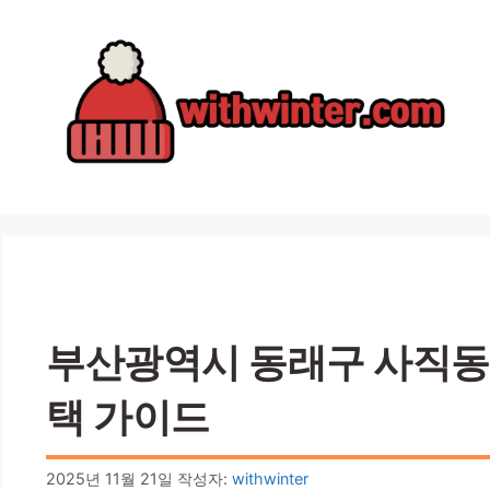
컨
텐
츠
로
건
너
뛰
기
부산광역시 동래구 사직동 난
택 가이드
2025년 11월 21일
작성자:
withwinter