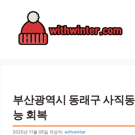
컨
텐
츠
로
건
너
뛰
기
부산광역시 동래구 사직동 턱
능 회복
2025년 11월 05일
작성자:
withwinter