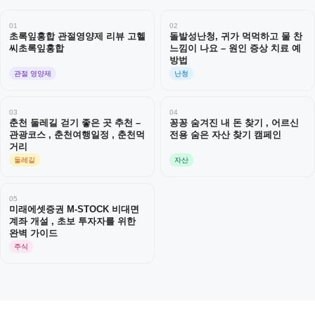
01
02
초록잎홍합 관절영양제 리뷰 고헬
돌발성난청, 귀가 먹먹하고 물 찬
씨초록잎홍합
느낌이 나요 – 원인 증상 치료 예
방법
관절 영양제
난청
03
04
춘천 둘레길 걷기 좋은 곳 추천 –
꽁꽁 숨겨진 내 돈 찾기 , 어르신
관광코스 , 춘천여행일정 , 춘천먹
전용 숨은 자산 찾기 캠페인
거리
둘레길
자산
05
미래에셋증권 M-STOCK 비대면
계좌 개설 , 초보 투자자를 위한
완벽 가이드
주식