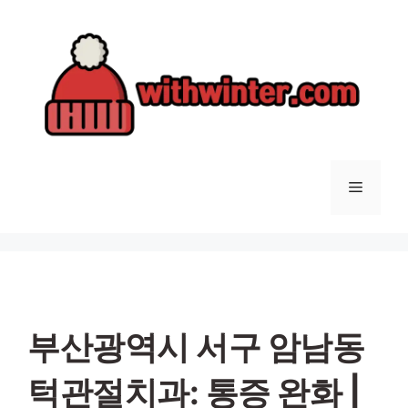
컨
텐
츠
로
건
너
뛰
기
메
뉴
부산광역시 서구 암남동
턱관절치과: 통증 완화 |