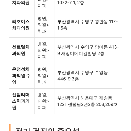
치과의원
1072-7 1, 2층
치과
병원,
리조이스
부산광역시 수영구 광안동 117-
의원>
치과의원
1 5층
치과
병원,
센트럴치
부산광역시 수영구 망미동 413-
의원>
과의원
9 새망미메디컬빌딩 2층
치과
온정성치
병원,
부산광역시 수영구 수영동
과의원 수
의원>
446-9 3층
영
치과
센텀리더
병원,
부산광역시 해운대구 재송동
스치과의
의원>
1221 센텀필2관2층 208,209호
원
치과