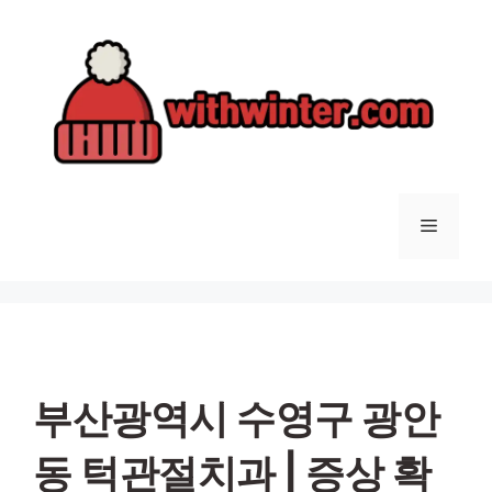
컨
텐
츠
로
건
너
뛰
기
메
뉴
부산광역시 수영구 광안
동 턱관절치과 | 증상 확