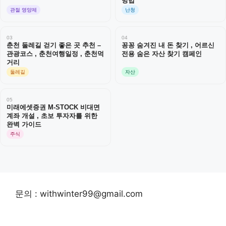
방법
관절 영양제
난청
03
04
춘천 둘레길 걷기 좋은 곳 추천 –
꽁꽁 숨겨진 내 돈 찾기 , 어르신
관광코스 , 춘천여행일정 , 춘천먹
전용 숨은 자산 찾기 캠페인
거리
둘레길
자산
05
미래에셋증권 M-STOCK 비대면
계좌 개설 , 초보 투자자를 위한
완벽 가이드
주식
문의 : withwinter99@gmail.com