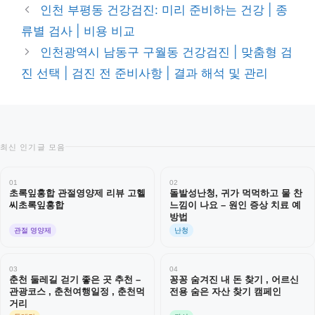
테
인천 부평동 건강검진: 미리 준비하는 건강 | 종
고
류별 검사 | 비용 비교
리
인천광역시 남동구 구월동 건강검진 | 맞춤형 검
진 선택 | 검진 전 준비사항 | 결과 해석 및 관리
최신 인기글 모음
01
02
초록잎홍합 관절영양제 리뷰 고헬
돌발성난청, 귀가 먹먹하고 물 찬
씨초록잎홍합
느낌이 나요 – 원인 증상 치료 예
방법
관절 영양제
난청
03
04
춘천 둘레길 걷기 좋은 곳 추천 –
꽁꽁 숨겨진 내 돈 찾기 , 어르신
관광코스 , 춘천여행일정 , 춘천먹
전용 숨은 자산 찾기 캠페인
거리