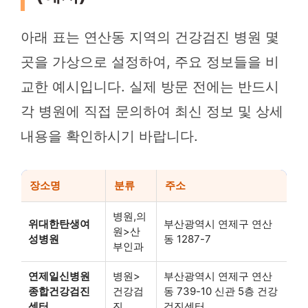
아래 표는 연산동 지역의 건강검진 병원 몇
곳을 가상으로 설정하여, 주요 정보들을 비
교한 예시입니다. 실제 방문 전에는 반드시
각 병원에 직접 문의하여 최신 정보 및 상세
내용을 확인하시기 바랍니다.
장소명
분류
주소
병원,의
위대한탄생여
부산광역시 연제구 연산
원>산
성병원
동 1287-7
부인과
연제일신병원
병원>
부산광역시 연제구 연산
종합건강검진
건강검
동 739-10 신관 5층 건강
센터
진
검진센터