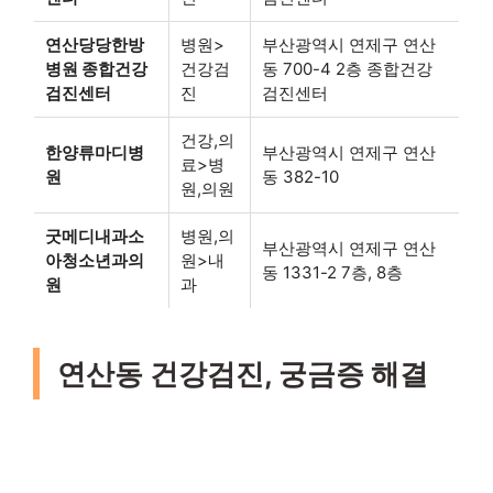
연산당당한방
병원>
부산광역시 연제구 연산
병원 종합건강
건강검
동 700-4 2층 종합건강
검진센터
진
검진센터
건강,의
한양류마디병
부산광역시 연제구 연산
료>병
원
동 382-10
원,의원
굿메디내과소
병원,의
부산광역시 연제구 연산
아청소년과의
원>내
동 1331-2 7층, 8층
원
과
연산동 건강검진, 궁금증 해결