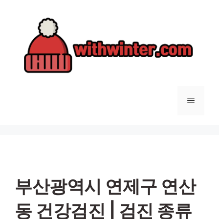
컨
텐
츠
로
건
너
뛰
기
메
뉴
부산광역시 연제구 연산
동 건강검진 | 검진 종류