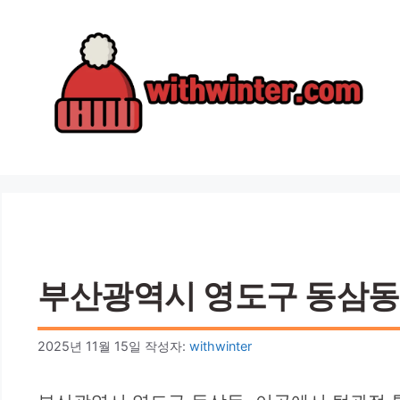
컨
텐
츠
로
건
너
뛰
기
부산광역시 영도구 동삼동 턱
2025년 11월 15일
작성자:
withwinter