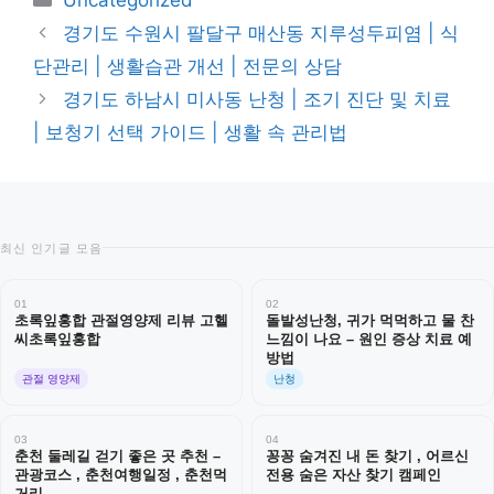
테
경기도 수원시 팔달구 매산동 지루성두피염 | 식
고
단관리 | 생활습관 개선 | 전문의 상담
리
경기도 하남시 미사동 난청 | 조기 진단 및 치료
| 보청기 선택 가이드 | 생활 속 관리법
최신 인기글 모음
01
02
초록잎홍합 관절영양제 리뷰 고헬
돌발성난청, 귀가 먹먹하고 물 찬
씨초록잎홍합
느낌이 나요 – 원인 증상 치료 예
방법
관절 영양제
난청
03
04
춘천 둘레길 걷기 좋은 곳 추천 –
꽁꽁 숨겨진 내 돈 찾기 , 어르신
관광코스 , 춘천여행일정 , 춘천먹
전용 숨은 자산 찾기 캠페인
거리