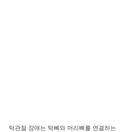
턱관절 장애는 턱뼈와 머리뼈를 연결하는