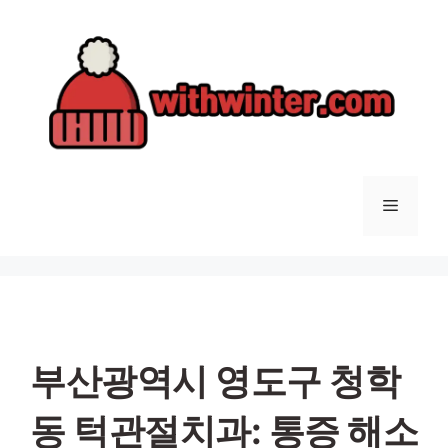
컨
텐
츠
로
건
너
뛰
기
메
뉴
부산광역시 영도구 청학
동 턱관절치과: 통증 해소