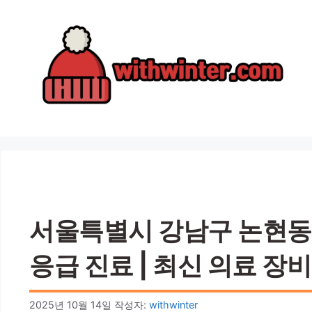
컨
텐
츠
로
건
너
뛰
기
서울특별시 강남구 논현동 
응급 진료 | 최신 의료 장비
2025년 10월 14일
작성자:
withwinter