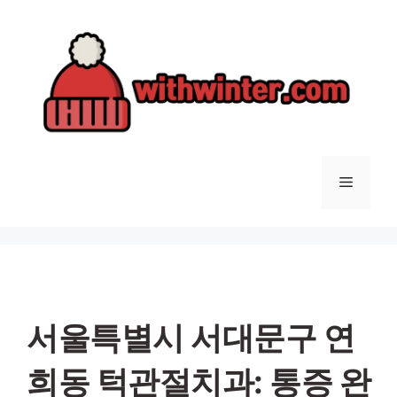
컨
텐
츠
로
건
너
뛰
기
메
뉴
서울특별시 서대문구 연
희동 턱관절치과: 통증 완