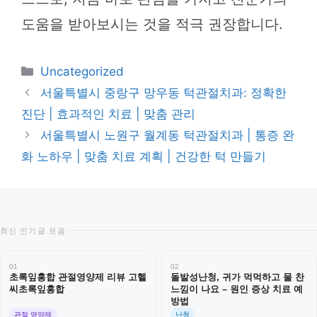
도움을 받아보시는 것을 적극 권장합니다.
카
Uncategorized
테
서울특별시 중랑구 망우동 턱관절치과: 정확한
고
진단 | 효과적인 치료 | 맞춤 관리
리
서울특별시 노원구 월계동 턱관절치과 | 통증 완
화 노하우 | 맞춤 치료 계획 | 건강한 턱 만들기
최신 인기글 모음
01
02
초록잎홍합 관절영양제 리뷰 고헬
돌발성난청, 귀가 먹먹하고 물 찬
씨초록잎홍합
느낌이 나요 – 원인 증상 치료 예
방법
관절 영양제
난청