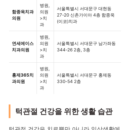
병원,
서울특별시 서대문구 대현동
함종욱치과
의원
27-20 신촌가이아 4층 함종욱
의원
>치
(이코)치과
과
병원,
연세에이스
의원
서울특별시 서대문구 남가좌동
치과의원
>치
344-26 2층, 3층
과
병원,
홍제365치
의원
서울특별시 서대문구 홍제동
과의원
>치
330-54 2층
과
턱관절 건강을 위한 생활 습관
턱관절 건강은 치료뿐만 아니라 일상생활에