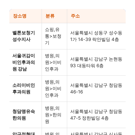
장소명
분류
주소
쇼핑,유
벨톤보청기
서울특별시 성동구 성수동
통>보청
성수지사
1가 14-39 락안빌딩 4층
기
서울귀감이
병원,의
서울특별시 강남구 논현동
비인후과의
원>이비
93 대동타워 6층
원 강남
인후과
병원,의
소리이비인
서울특별시 강남구 청담동
원>이비
후과의원
46-16
인후과
병원,의
청담맹유숙
서울특별시 강남구 청담동
원>한의
한의원
47-5 정한빌딩 4층
원
압구정현대
병원,의
서울특별시 강남구 신사동