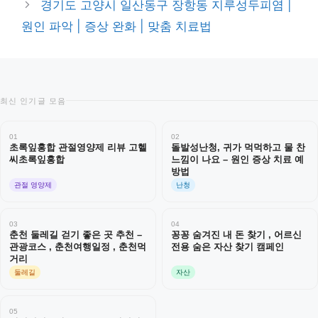
경기도 고양시 일산동구 장항동 지루성두피염 |
원인 파악 | 증상 완화 | 맞춤 치료법
최신 인기글 모음
01
02
초록잎홍합 관절영양제 리뷰 고헬
돌발성난청, 귀가 먹먹하고 물 찬
씨초록잎홍합
느낌이 나요 – 원인 증상 치료 예
방법
관절 영양제
난청
03
04
춘천 둘레길 걷기 좋은 곳 추천 –
꽁꽁 숨겨진 내 돈 찾기 , 어르신
관광코스 , 춘천여행일정 , 춘천먹
전용 숨은 자산 찾기 캠페인
거리
둘레길
자산
05