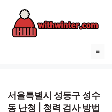
컨
텐
츠
로
건
너
뛰
기
메
뉴
서울특별시 성동구 성수
동 난청 | 청력 검사 방법