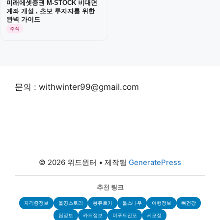
미래에셋증권 M-STOCK 비대면
계좌 개설 , 초보 투자자를 위한
완벽 가이드
주식
문의 : withwinter99@gmail.com
© 2026 위드윈터
• 제작됨
GeneratePress
추천 링크
자격증정보
올띵스토리
봉쥬르카
웁스나우
여행정보
뼈건강
팁정보
카드정보
더푸드인포
세모정