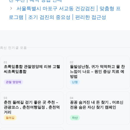
리
서울특별시 마포구 서교동 건강검진 | 맞춤형 프
로그램 | 조기 검진의 중요성 | 편리한 접근성
최신 인기글 모음
01
02
초록잎홍합 관절영양제 리뷰 고헬
돌발성난청, 귀가 먹먹하고 물 찬
씨초록잎홍합
느낌이 나요 – 원인 증상 치료 예
방법
관절 영양제
난청
03
04
춘천 둘레길 걷기 좋은 곳 추천 –
꽁꽁 숨겨진 내 돈 찾기 , 어르신
관광코스 , 춘천여행일정 , 춘천먹
전용 숨은 자산 찾기 캠페인
거리
둘레길
자산