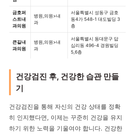
금호퍼
서울특별시 성동구 금호
병원,의원>내
스트내
동4가 548-1 대도빌딩 3
과
과의원
층
서울특별시 동대문구 답
큰길내
병원,의원>내
십리동 496-4 경원빌딩
과의원
과
5,6층
건강검진 후, 건강한 습관 만들
기
건강검진을 통해 자신의 건강 상태를 정확
히 인지했다면, 이제는 꾸준히 건강을 유지
하기 위한 노력을 기울여야 합니다. 건강한