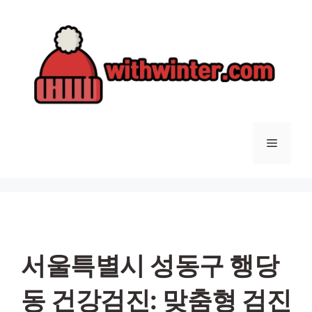
컨
텐
츠
로
건
너
뛰
기
메
뉴
서울특별시 성동구 행당
동 건강검진: 맞춤형 검진