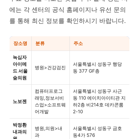
에는 각 센터의 공식 홈페이지나 유선 문의
를 통해 최신 정보를 확인하시기 바랍니다.
장소명
분류
주소
녹십자
아이메
서울특별시 성동구 행당
병원>건강검진
드 서울
동 377 GF층
숲의원
컴퓨터프로그
서울특별시 성동구 사근
래밍,정보서비
동 110 에이치아이티관 지
노보젠
스업>소프트웨
하2층 비214호 데카콘룸
어개발
2-10
박정환
병원,의원>내
서울특별시 성동구 금호
내과의
과
동4가 576
원