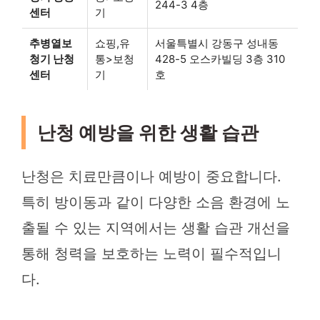
244-3 4층
센터
기
추병열보
쇼핑,유
서울특별시 강동구 성내동
청기 난청
통>보청
428-5 오스카빌딩 3층 310
센터
기
호
난청 예방을 위한 생활 습관
난청은 치료만큼이나 예방이 중요합니다.
특히 방이동과 같이 다양한 소음 환경에 노
출될 수 있는 지역에서는 생활 습관 개선을
통해 청력을 보호하는 노력이 필수적입니
다.