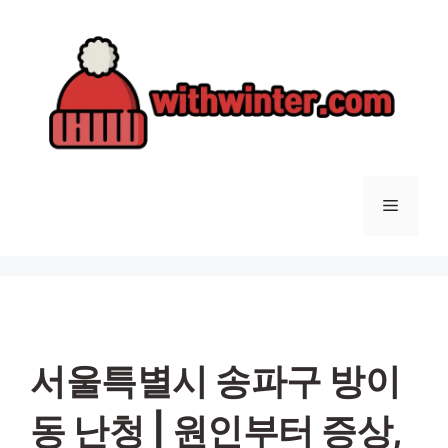
컨
텐
츠
로
건
너
뛰
기
메
뉴
서울특별시 송파구 방이
동 난청 | 원인부터 증상,