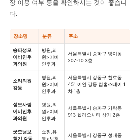
장 이용 여부 등을 확인하시는 것이 좋습니
다.
장소명
분류
주소
송파성모
병원,의
서울특별시 송파구 방이동
이비인후
원>이비
207-10 3층
과의원
인후과
병원,의
서울특별시 강동구 천호동
소리의원
원>이비
451 이안 강동 컴홈스테이 1
강동
인후과
차 1층
성모사랑
병원,의
서울특별시 송파구 가락동
이비인후
원>이비
913 헬리오시티 상가 2층
과의원
인후과
굿모닝보
쇼핑,유
서울특별시 강동구 성내동
청기 강동
통>보청