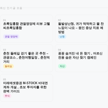
최신 인기글 모음
01
02
초록잎홍합 관절영양제 리뷰 고헬
돌발성난청, 귀가 먹먹하고 물 찬
씨초록잎홍합
느낌이 나요 – 원인 증상 치료 예
방법
관절 영양제
난청
03
04
춘천 둘레길 걷기 좋은 곳 추천 –
꽁꽁 숨겨진 내 돈 찾기 , 어르신
관광코스 , 춘천여행일정 , 춘천먹
전용 숨은 자산 찾기 캠페인
거리
둘레길
자산
05
미래에셋증권 M-STOCK 비대면
계좌 개설 , 초보 투자자를 위한
완벽 가이드
주식