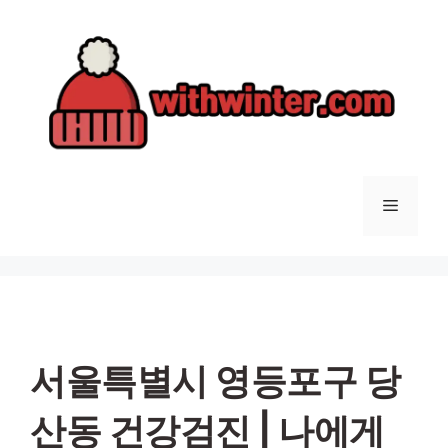
컨
텐
츠
로
건
너
뛰
기
메
뉴
서울특별시 영등포구 당
산동 건강검진 | 나에게