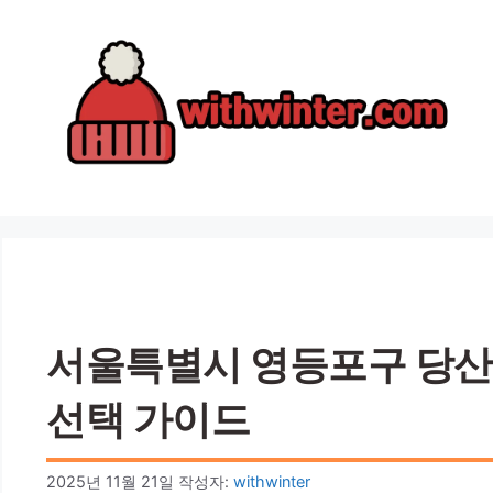
컨
텐
츠
로
건
너
뛰
기
서울특별시 영등포구 당산동 
선택 가이드
2025년 11월 21일
작성자:
withwinter