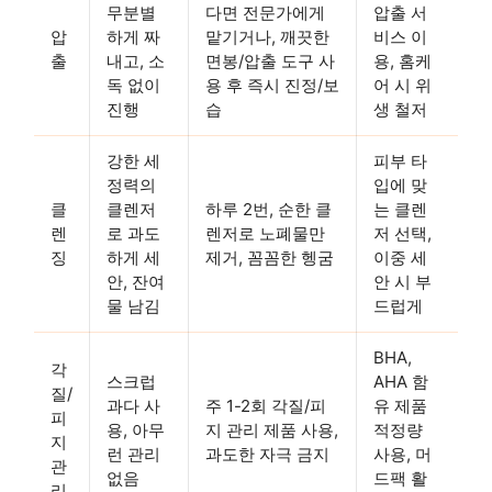
무분별
다면 전문가에게
압출 서
압
하게 짜
맡기거나, 깨끗한
비스 이
출
내고, 소
면봉/압출 도구 사
용, 홈케
독 없이
용 후 즉시 진정/보
어 시 위
진행
습
생 철저
강한 세
피부 타
정력의
입에 맞
클
클렌저
하루 2번, 순한 클
는 클렌
렌
로 과도
렌저로 노폐물만
저 선택,
징
하게 세
제거, 꼼꼼한 헹굼
이중 세
안, 잔여
안 시 부
물 남김
드럽게
BHA,
각
스크럽
AHA 함
질/
과다 사
주 1-2회 각질/피
유 제품
피
용, 아무
지 관리 제품 사용,
적정량
지
런 관리
과도한 자극 금지
사용, 머
관
없음
드팩 활
리