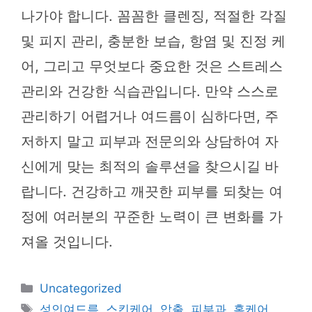
나가야 합니다. 꼼꼼한 클렌징, 적절한 각질
및 피지 관리, 충분한 보습, 항염 및 진정 케
어, 그리고 무엇보다 중요한 것은 스트레스
관리와 건강한 식습관입니다. 만약 스스로
관리하기 어렵거나 여드름이 심하다면, 주
저하지 말고 피부과 전문의와 상담하여 자
신에게 맞는 최적의 솔루션을 찾으시길 바
랍니다. 건강하고 깨끗한 피부를 되찾는 여
정에 여러분의 꾸준한 노력이 큰 변화를 가
져올 것입니다.
카
Uncategorized
테
태
성인여드름
,
스킨케어
,
압출
,
피부과
,
홈케어