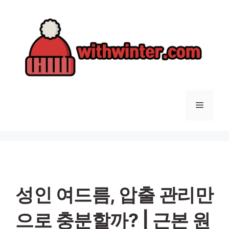
컨
텐
츠
로
건
너
뛰
기
메
뉴
성인 여드름, 압출 관리만
으로 충분할까? | 근본 원