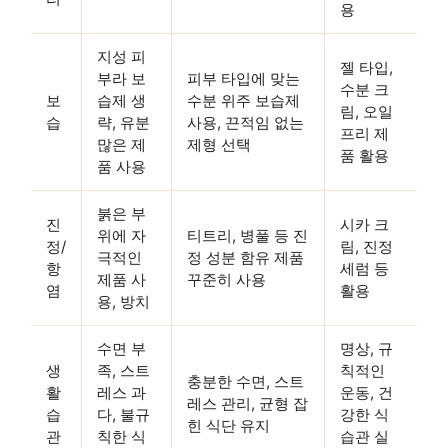
용
지성 피
젤 타입,
부라 보
피부 타입에 맞는
수분 크
보
습제 생
수분 위주 보습제
림, 오일
습
략, 유분
사용, 끈적임 없는
프리 제
많은 제
제형 선택
품 활용
품 사용
붉은 부
진
시카 크
위에 자
티트리, 병풀 등 진
정/
림, 진정
극적인
정 성분 함유 제품
항
세럼 등
제품 사
꾸준히 사용
염
활용
용, 방치
수면 부
명상, 규
생
족, 스트
칙적인
충분한 수면, 스트
활
레스 과
운동, 건
레스 관리, 균형 잡
습
다, 불규
강한 식
힌 식단 유지
관
칙한 식
습관 실