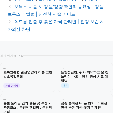
고
그
보톡스 시술 시 정품/정량 확인의 중요성 | 정품
리
보톡스 식별법 | 안전한 시술 가이드
여드름 압출 후 붉은 자국 관리법 | 진정 보습 &
자외선 차단
최신 인기글 모음
01
02
초록잎홍합 관절영양제 리뷰 고헬
돌발성난청, 귀가 먹먹하고 물 찬
씨초록잎홍합
느낌이 나요 – 원인 증상 치료 예
방법
관절 영양제
난청
03
04
춘천 둘레길 걷기 좋은 곳 추천 –
꽁꽁 숨겨진 내 돈 찾기 , 어르신
관광코스 , 춘천여행일정 , 춘천먹
전용 숨은 자산 찾기 캠페인
거리