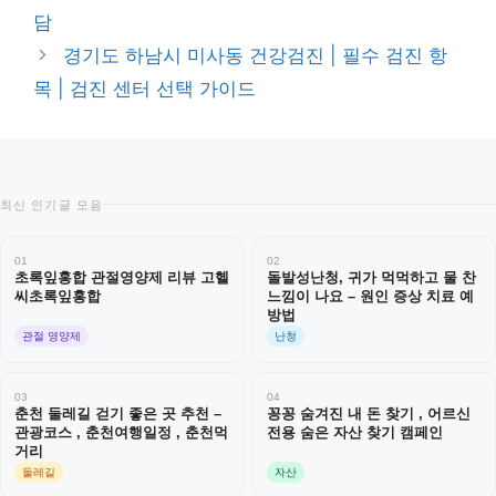
리
담
경기도 하남시 미사동 건강검진 | 필수 검진 항
목 | 검진 센터 선택 가이드
최신 인기글 모음
01
02
초록잎홍합 관절영양제 리뷰 고헬
돌발성난청, 귀가 먹먹하고 물 찬
씨초록잎홍합
느낌이 나요 – 원인 증상 치료 예
방법
관절 영양제
난청
03
04
춘천 둘레길 걷기 좋은 곳 추천 –
꽁꽁 숨겨진 내 돈 찾기 , 어르신
관광코스 , 춘천여행일정 , 춘천먹
전용 숨은 자산 찾기 캠페인
거리
둘레길
자산