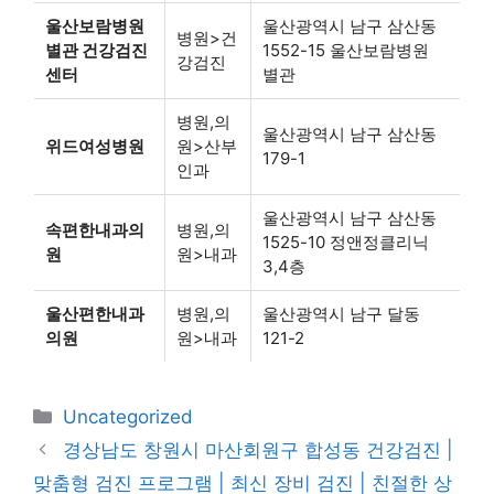
울산보람병원
울산광역시 남구 삼산동
병원>건
별관 건강검진
1552-15 울산보람병원
강검진
센터
별관
병원,의
울산광역시 남구 삼산동
위드여성병원
원>산부
179-1
인과
울산광역시 남구 삼산동
속편한내과의
병원,의
1525-10 정앤정클리닉
원
원>내과
3,4층
울산편한내과
병원,의
울산광역시 남구 달동
의원
원>내과
121-2
카
Uncategorized
테
경상남도 창원시 마산회원구 합성동 건강검진 |
고
맞춤형 검진 프로그램 | 최신 장비 검진 | 친절한 상