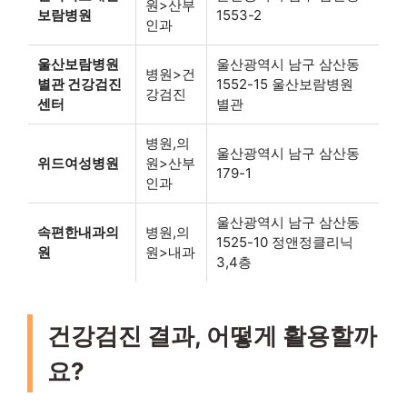
원>산부
보람병원
1553-2
인과
울산보람병원
울산광역시 남구 삼산동
병원>건
별관 건강검진
1552-15 울산보람병원
강검진
센터
별관
병원,의
울산광역시 남구 삼산동
위드여성병원
원>산부
179-1
인과
울산광역시 남구 삼산동
속편한내과의
병원,의
1525-10 정앤정클리닉
원
원>내과
3,4층
건강검진 결과, 어떻게 활용할까
요?