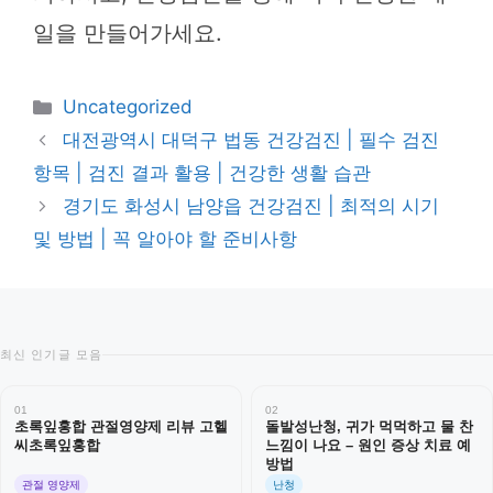
일을 만들어가세요.
카
Uncategorized
테
대전광역시 대덕구 법동 건강검진 | 필수 검진
고
항목 | 검진 결과 활용 | 건강한 생활 습관
리
경기도 화성시 남양읍 건강검진 | 최적의 시기
및 방법 | 꼭 알아야 할 준비사항
최신 인기글 모음
01
02
초록잎홍합 관절영양제 리뷰 고헬
돌발성난청, 귀가 먹먹하고 물 찬
씨초록잎홍합
느낌이 나요 – 원인 증상 치료 예
방법
관절 영양제
난청