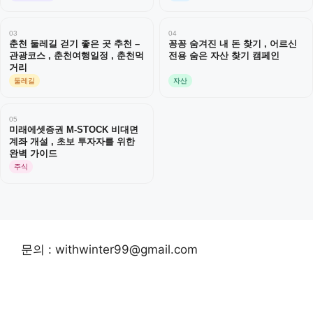
03
04
춘천 둘레길 걷기 좋은 곳 추천 –
꽁꽁 숨겨진 내 돈 찾기 , 어르신
관광코스 , 춘천여행일정 , 춘천먹
전용 숨은 자산 찾기 캠페인
거리
둘레길
자산
05
미래에셋증권 M-STOCK 비대면
계좌 개설 , 초보 투자자를 위한
완벽 가이드
주식
문의 : withwinter99@gmail.com