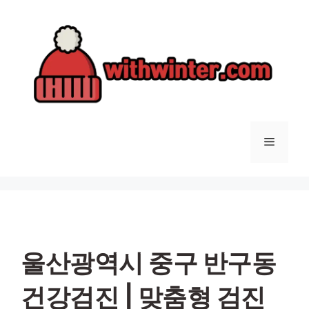
컨
텐
츠
로
건
너
뛰
기
메
뉴
울산광역시 중구 반구동
건강검진 | 맞춤형 검진