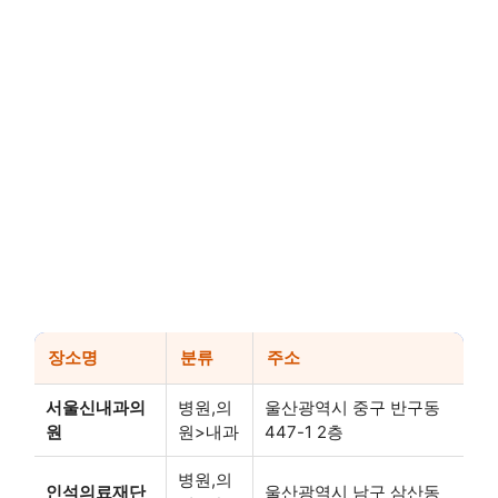
장소명
분류
주소
서울신내과의
병원,의
울산광역시 중구 반구동
원
원>내과
447-1 2층
병원,의
인석의료재단
울산광역시 남구 삼산동