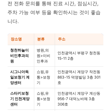
전 전화 문의를 통해 진료 시간, 점심시간,
주차 가능 여부 등을 확인하시는 것이 좋습
니다.
장소명
분류
주소
청천하늘이
병원,의
인천광역시 부평구 청천동
비인후과의
원>이비
15-11 2층
원
인후과
시그니아독
쇼핑,유
인천광역시 계양구 작전동
일보청기 계
통>보청
863-15 덕영빌딩 3층 301
양센터
기
호
스타키보청
쇼핑,유
인천광역시 계양구 계산동
기 인천계양
통>보청
956-7 대덕노바체 3층
센터
기
306호