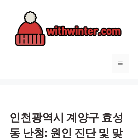
컨
텐
츠
로
건
너
뛰
기
메
뉴
인천광역시 계양구 효성
동 난청: 원인 진단 및 맞