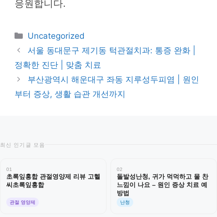
응원합니다.
카
Uncategorized
테
서울 동대문구 제기동 턱관절치과: 통증 완화 |
고
정확한 진단 | 맞춤 치료
리
부산광역시 해운대구 좌동 지루성두피염 | 원인
부터 증상, 생활 습관 개선까지
최신 인기글 모음
01
02
초록잎홍합 관절영양제 리뷰 고헬
돌발성난청, 귀가 먹먹하고 물 찬
씨초록잎홍합
느낌이 나요 – 원인 증상 치료 예
방법
관절 영양제
난청