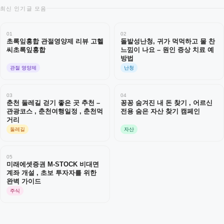
최신 인기글 모음
01
02
초록잎홍합 관절영양제 리뷰 고헬
돌발성난청, 귀가 먹먹하고 물 찬
씨초록잎홍합
느낌이 나요 – 원인 증상 치료 예
방법
관절 영양제
난청
03
04
춘천 둘레길 걷기 좋은 곳 추천 –
꽁꽁 숨겨진 내 돈 찾기 , 어르신
관광코스 , 춘천여행일정 , 춘천먹
전용 숨은 자산 찾기 캠페인
거리
둘레길
자산
05
미래에셋증권 M-STOCK 비대면
계좌 개설 , 초보 투자자를 위한
완벽 가이드
주식