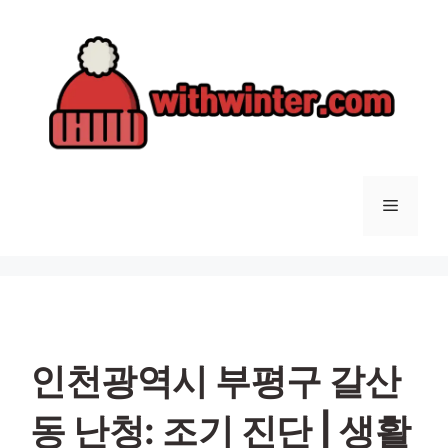
컨
텐
츠
로
건
너
뛰
기
메
뉴
인천광역시 부평구 갈산
동 난청: 조기 진단 | 생활