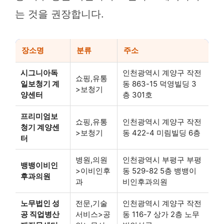
는 것을 권장합니다.
장소명
분류
주소
시그니아독
인천광역시 계양구 작전
쇼핑,유통
일보청기 계
동 863-15 덕영빌딩 3
>보청기
양센터
층 301호
프리미엄보
쇼핑,유통
인천광역시 계양구 작전
청기 계양센
>보청기
동 422-4 미림빌딩 6층
터
병원,의원
인천광역시 부평구 부평
뱅뱅이비인
>이비인후
동 529-82 5층 뱅뱅이
후과의원
과
비인후과의원
노무법인 성
전문,기술
인천광역시 계양구 작전
공 직업병산
서비스>공
동 116-7 상가 2층 노무