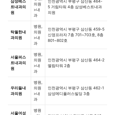
삼성베스
인천광역시 부평구 삼산동 464-
의원
트내과의
5 거림타워 4층 삼성베스트내과
>내
원
의원
과
병원,
인천광역시 부평구 삼산동 459-5
탁월한내
의원
신영프라자 7층 701~703호, 8층
과의원
>내
801~802호
과
병원,
서울퍼스
의원
인천광역시 부평구 삼산동 464-2
트내과의
>내
엘림타워 2층
원
과
병원,
우리들내
의원
인천광역시 부평구 삼산동 462-1
과의원
>내
삼성메디플러스빌딩 3층
과
병원
서울여성