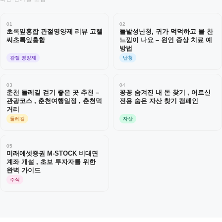
01
02
초록잎홍합 관절영양제 리뷰 고헬
돌발성난청, 귀가 먹먹하고 물 찬
씨초록잎홍합
느낌이 나요 – 원인 증상 치료 예
방법
관절 영양제
난청
03
04
춘천 둘레길 걷기 좋은 곳 추천 –
꽁꽁 숨겨진 내 돈 찾기 , 어르신
관광코스 , 춘천여행일정 , 춘천먹
전용 숨은 자산 찾기 캠페인
거리
둘레길
자산
05
미래에셋증권 M-STOCK 비대면
계좌 개설 , 초보 투자자를 위한
완벽 가이드
주식