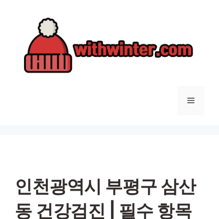
컨
텐
츠
로
건
너
뛰
기
메
뉴
인천광역시 부평구 삼산
동 건강검진 | 필수 항목