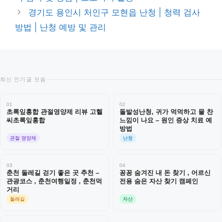
리
경기도 용인시 처인구 모현읍 난청 | 청력 검사
방법 | 난청 예방 및 관리
최신 인기글 모음
01
02
초록잎홍합 관절영양제 리뷰 고헬
돌발성난청, 귀가 먹먹하고 물 찬
씨초록잎홍합
느낌이 나요 – 원인 증상 치료 예
방법
관절 영양제
난청
03
04
춘천 둘레길 걷기 좋은 곳 추천 –
꽁꽁 숨겨진 내 돈 찾기 , 어르신
관광코스 , 춘천여행일정 , 춘천먹
전용 숨은 자산 찾기 캠페인
거리
둘레길
자산