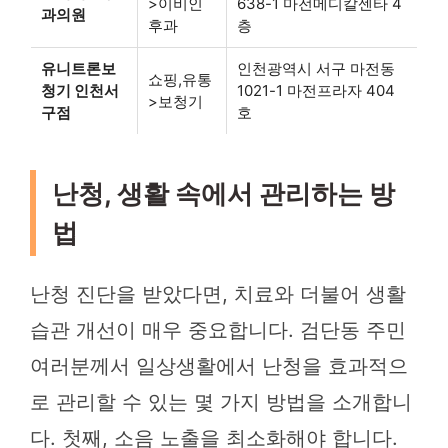
>이비인
638-1 마전메디칼센타 4
과의원
후과
층
유니트론보
인천광역시 서구 마전동
쇼핑,유통
청기 인천서
1021-1 마전프라자 404
>보청기
구점
호
난청, 생활 속에서 관리하는 방
법
난청 진단을 받았다면, 치료와 더불어 생활
습관 개선이 매우 중요합니다. 검단동 주민
여러분께서 일상생활에서 난청을 효과적으
로 관리할 수 있는 몇 가지 방법을 소개합니
다. 첫째, 소음 노출을 최소화해야 합니다.