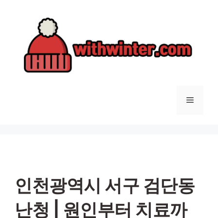
컨
텐
츠
로
건
너
뛰
기
메
뉴
인천광역시 서구 검단동
난청 | 원인부터 치료까