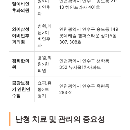
원>이
인천광역시 연수구 송도동 21-
럴이비인
비인후
13 혜인프라자 401호
후과의원
과
병원,의
와이삼성
인천광역시 연수구 송도동 149
원>이
이비인후
롯데캐슬 캠퍼스타운 상가A동
비인후
과의원
307, 308호
과
병원,의
경희한의
인천광역시 연수구 선학동
원>한
원
352 뉴서울1차아파트
의원
금강보청
쇼핑,유
인천광역시 연수구 옥련동
기 인천연
통>보
283-2
수점
청기
난청 치료 및 관리의 중요성