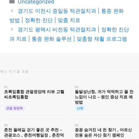
카
Uncategorized
테
경기도 이천시 증일동 턱관절치과 | 통증 완화
고
방법 | 정확한 진단 | 맞춤 치료
리
경기도 평택시 비전동 턱관절치과 | 정확한 진단
과 치료 | 통증 완화 솔루션 | 맞춤형 재활 프로그램
최신 인기글 모음
01
02
초록잎홍합 관절영양제 리뷰 고헬
돌발성난청, 귀가 먹먹하고 물 찬
씨초록잎홍합
느낌이 나요 – 원인 증상 치료 예
방법
관절 영양제
난청
03
04
춘천 둘레길 걷기 좋은 곳 추천 –
꽁꽁 숨겨진 내 돈 찾기 , 어르신
관광코스 , 춘천여행일정 , 춘천먹
전용 숨은 자산 찾기 캠페인