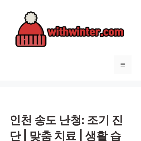
컨
텐
츠
로
건
너
뛰
기
메
뉴
인천 송도 난청: 조기 진
단 | 맞춤 치료 | 생활 습