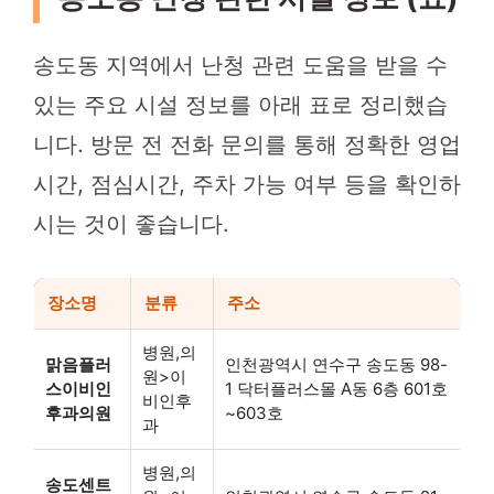
송도동 지역에서 난청 관련 도움을 받을 수
있는 주요 시설 정보를 아래 표로 정리했습
니다. 방문 전 전화 문의를 통해 정확한 영업
시간, 점심시간, 주차 가능 여부 등을 확인하
시는 것이 좋습니다.
장소명
분류
주소
병원,의
맑음플러
인천광역시 연수구 송도동 98-
원>이
스이비인
1 닥터플러스몰 A동 6층 601호
비인후
후과의원
~603호
과
병원,의
송도센트