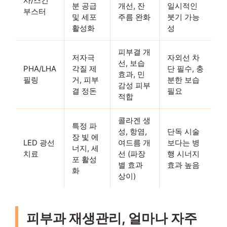
사/스킨
분 공급
개선, 잔
일시적인
부스터
및 세포
주름 완화
붓기 가능
활성화
성
피부결 개
저자극
자외선 차
선, 보습
PHA/LHA
각질 제
단 필수, 충
효과, 민
필링
거, 피부
분한 보습
감성 피부
결 정돈
필요
적합
콜라겐 생
특정 파
성, 항염,
단독 시술
장 빛 에
LED 광선
여드름 개
보다는 병
너지, 세
치료
선 (파장
행 시너지
포 활성
별 효과
효과 높음
화
상이)
피부과 재생관리, 얼마나 자주