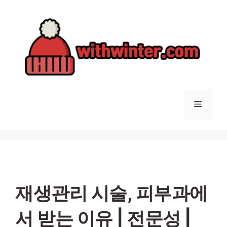
컨
텐
츠
로
건
너
뛰
기
메
뉴
재생관리 시술, 피부과에
서 받는 이유 | 전문성 |