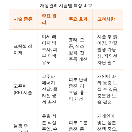
재생관리 시술별 특징 비교
주요 원
시술 종류
주요 효과
고려사항
리
미세 레
시술 후 붉
흉터, 모
이저 빔
어짐, 각질
프락셀 레
공, 색소
조사, 피
발생 가능
이저
침착, 잔
부 재생
성, 자외선
주름 개선
유도
차단 필수
고주파
개인에 따
피부 탄력
에너지
라 통증 느
고주파
증진, 리
전달, 콜
낄 수 있음,
(RF) 시술
프팅, 흉
라겐 생
충분한 보
터 개선
성 촉진
습 필요
유효 성
개개인에
분 직접
피부 수분
맞는 성분
물광 주
주입, 수
충전, 톤
선택 중요,