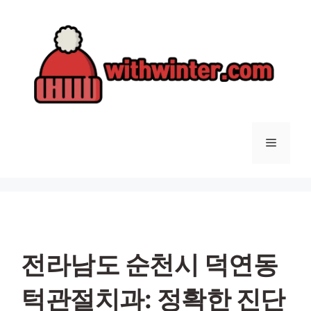
컨
텐
츠
로
건
너
뛰
기
메
뉴
전라남도 순천시 덕연동
턱관절치과: 정확한 진단