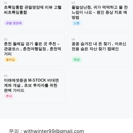
01
02
초록잎홍합 관절영양제 리뷰 고헬
돌발성난청, 귀가 먹먹하고 물 찬
씨초록잎홍합
느낌이 나요 – 원인 증상 치료 예
방법
관절 영양제
난청
03
04
춘천 둘레길 걷기 좋은 곳 추천 –
꽁꽁 숨겨진 내 돈 찾기 , 어르신
관광코스 , 춘천여행일정 , 춘천먹
전용 숨은 자산 찾기 캠페인
거리
둘레길
자산
05
미래에셋증권 M-STOCK 비대면
계좌 개설 , 초보 투자자를 위한
완벽 가이드
주식
문의 : withwinter99@gmail.com