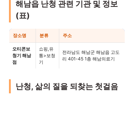
해남읍 난청 관련 기관 및 정보
(표)
장소명
분류
주소
오티콘보
쇼핑,유
전라남도 해남군 해남읍 고도
청기 해남
통>보청
리 401-45 1층 해남의료기
점
기
난청, 삶의 질을 되찾는 첫걸음