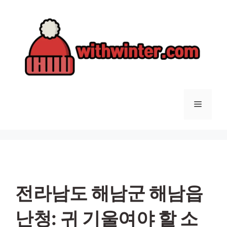
컨
텐
츠
로
건
너
뛰
기
메
뉴
전라남도 해남군 해남읍
난청: 귀 기울여야 할 소