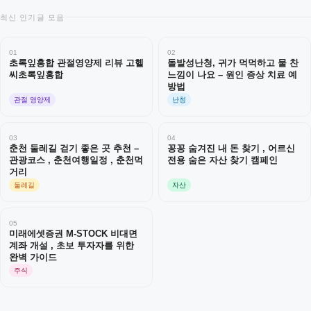
최신 인기글 모음
01
02
초록잎홍합 관절영양제 리뷰 고헬
돌발성난청, 귀가 먹먹하고 물 찬
씨초록잎홍합
느낌이 나요 – 원인 증상 치료 예
방법
관절 영양제
난청
03
04
춘천 둘레길 걷기 좋은 곳 추천 –
꽁꽁 숨겨진 내 돈 찾기 , 어르신
관광코스 , 춘천여행일정 , 춘천먹
전용 숨은 자산 찾기 캠페인
거리
둘레길
자산
05
미래에셋증권 M-STOCK 비대면
계좌 개설 , 초보 투자자를 위한
완벽 가이드
주식