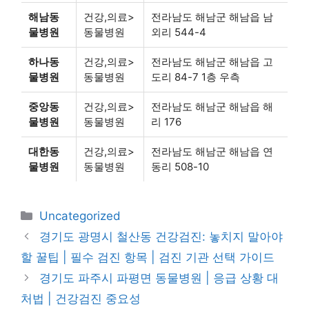
해남동
건강,의료>
전라남도 해남군 해남읍 남
물병원
동물병원
외리 544-4
하나동
건강,의료>
전라남도 해남군 해남읍 고
물병원
동물병원
도리 84-7 1층 우측
중앙동
건강,의료>
전라남도 해남군 해남읍 해
물병원
동물병원
리 176
대한동
건강,의료>
전라남도 해남군 해남읍 연
물병원
동물병원
동리 508-10
카
Uncategorized
테
경기도 광명시 철산동 건강검진: 놓치지 말아야
고
할 꿀팁 | 필수 검진 항목 | 검진 기관 선택 가이드
리
경기도 파주시 파평면 동물병원 | 응급 상황 대
처법 | 건강검진 중요성