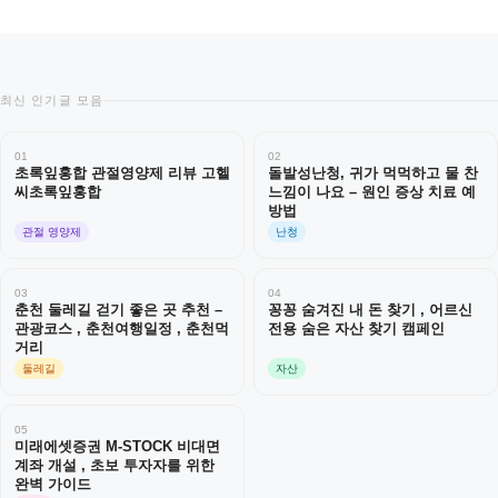
최신 인기글 모음
01
02
초록잎홍합 관절영양제 리뷰 고헬
돌발성난청, 귀가 먹먹하고 물 찬
씨초록잎홍합
느낌이 나요 – 원인 증상 치료 예
방법
관절 영양제
난청
03
04
춘천 둘레길 걷기 좋은 곳 추천 –
꽁꽁 숨겨진 내 돈 찾기 , 어르신
관광코스 , 춘천여행일정 , 춘천먹
전용 숨은 자산 찾기 캠페인
거리
둘레길
자산
05
미래에셋증권 M-STOCK 비대면
계좌 개설 , 초보 투자자를 위한
완벽 가이드