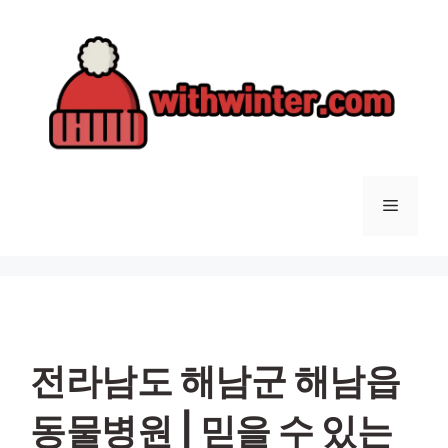
컨
텐
츠
로
건
너
뛰
기
메
뉴
전라남도 해남군 해남읍
동물병원 | 믿을 수 있는