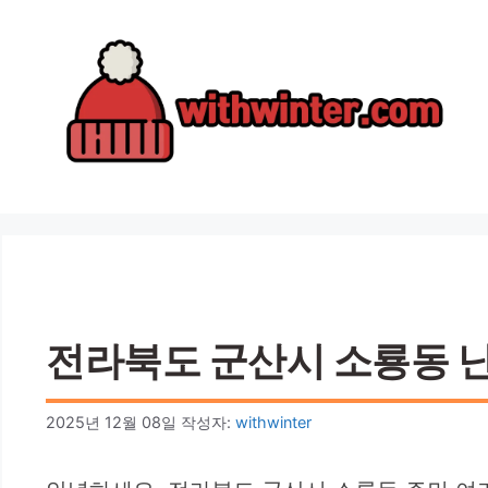
컨
텐
츠
로
건
너
뛰
기
전라북도 군산시 소룡동 난청
2025년 12월 08일
작성자:
withwinter