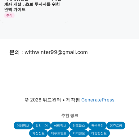
계좌 개설 , 초보 투자자를 위한
완벽 가이드
주식
문의 : withwinter99@gmail.com
© 2026 위드윈터
• 제작됨
GeneratePress
추천 링크
여행정보
워킹니어
심리정보
인포웁스
염색공정
봉쥬르카
가정정보
더푸드인포
지역정보
다양한정보