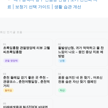
료 | 보청기 선택 가이드 | 생활 습관 개선
최신 인기글 모음
01
02
초록잎홍합 관절영양제 리뷰 고헬
돌발성난청, 귀가 먹먹하고 물 찬
씨초록잎홍합
느낌이 나요 – 원인 증상 치료 예
방법
관절 영양제
난청
03
04
춘천 둘레길 걷기 좋은 곳 추천 –
꽁꽁 숨겨진 내 돈 찾기 , 어르신
관광코스 , 춘천여행일정 , 춘천먹
전용 숨은 자산 찾기 캠페인
거리
둘레길
자산
05
미래에셋증권 M-STOCK 비대면