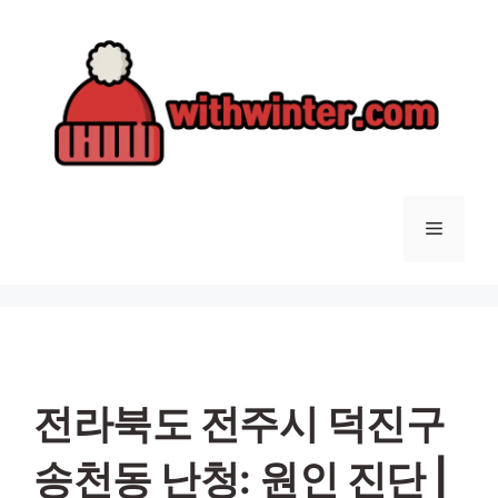
컨
텐
츠
로
건
너
뛰
기
메
뉴
전라북도 전주시 덕진구
송천동 난청: 원인 진단 |