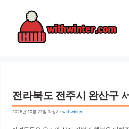
컨
텐
츠
로
건
너
뛰
기
전라북도 전주시 완산구 서신
2025년 10월 22일
작성자:
withwinter