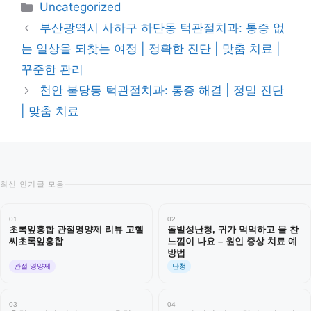
카
Uncategorized
테
부산광역시 사하구 하단동 턱관절치과: 통증 없
고
는 일상을 되찾는 여정 | 정확한 진단 | 맞춤 치료 |
리
꾸준한 관리
천안 불당동 턱관절치과: 통증 해결 | 정밀 진단
| 맞춤 치료
최신 인기글 모음
01
02
초록잎홍합 관절영양제 리뷰 고헬
돌발성난청, 귀가 먹먹하고 물 찬
씨초록잎홍합
느낌이 나요 – 원인 증상 치료 예
방법
관절 영양제
난청
03
04