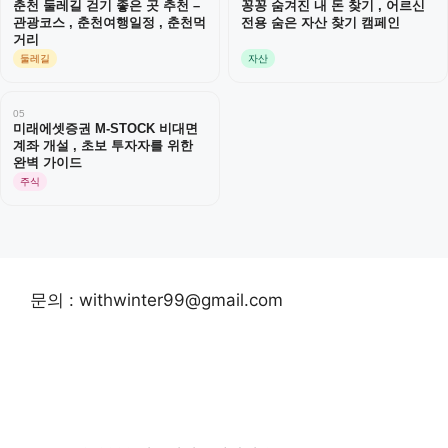
춘천 둘레길 걷기 좋은 곳 추천 –
꽁꽁 숨겨진 내 돈 찾기 , 어르신
관광코스 , 춘천여행일정 , 춘천먹
전용 숨은 자산 찾기 캠페인
거리
둘레길
자산
05
미래에셋증권 M-STOCK 비대면
계좌 개설 , 초보 투자자를 위한
완벽 가이드
주식
문의 : withwinter99@gmail.com