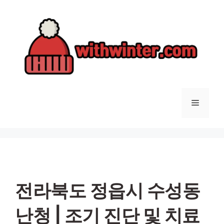
컨
텐
츠
로
건
너
뛰
기
메
뉴
전라북도 정읍시 수성동
난청 | 조기 진단 및 치료