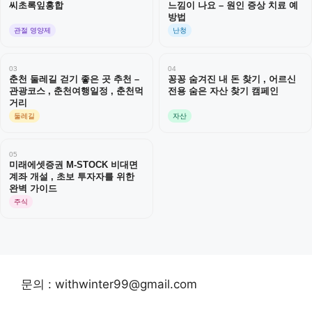
씨초록잎홍합
느낌이 나요 – 원인 증상 치료 예
방법
관절 영양제
난청
03
04
춘천 둘레길 걷기 좋은 곳 추천 –
꽁꽁 숨겨진 내 돈 찾기 , 어르신
관광코스 , 춘천여행일정 , 춘천먹
전용 숨은 자산 찾기 캠페인
거리
둘레길
자산
05
미래에셋증권 M-STOCK 비대면
계좌 개설 , 초보 투자자를 위한
완벽 가이드
주식
문의 : withwinter99@gmail.com