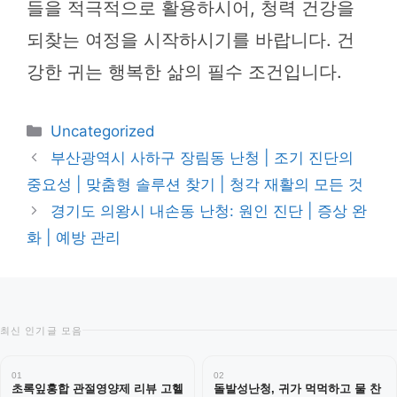
들을 적극적으로 활용하시어, 청력 건강을
되찾는 여정을 시작하시기를 바랍니다. 건
강한 귀는 행복한 삶의 필수 조건입니다.
카
Uncategorized
테
부산광역시 사하구 장림동 난청 | 조기 진단의
고
중요성 | 맞춤형 솔루션 찾기 | 청각 재활의 모든 것
리
경기도 의왕시 내손동 난청: 원인 진단 | 증상 완
화 | 예방 관리
최신 인기글 모음
01
02
초록잎홍합 관절영양제 리뷰 고헬
돌발성난청, 귀가 먹먹하고 물 찬