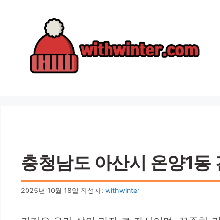
컨
텐
츠
로
건
너
뛰
기
충청남도 아산시 온양1동 건
2025년 10월 18일
작성자:
withwinter