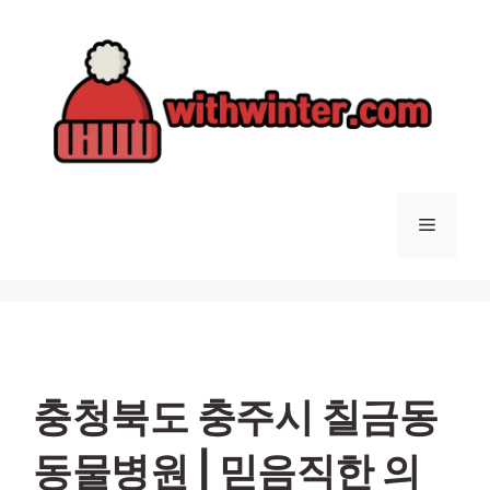
컨
텐
츠
로
건
너
뛰
기
메
뉴
충청북도 충주시 칠금동
동물병원 | 믿음직한 의