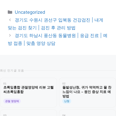
카
Uncategorized
테
경기도 수원시 권선구 입북동 건강검진 | 내게
고
맞는 검진 찾기 | 검진 후 관리 방법
리
경기도 하남시 풍산동 동물병원 | 응급 진료 | 예
방 접종 | 맞춤 영양 상담
최신 인기글 모음
01
02
초록잎홍합 관절영양제 리뷰 고헬
돌발성난청, 귀가 먹먹하고 물 찬
씨초록잎홍합
느낌이 나요 – 원인 증상 치료 예
방법
관절 영양제
난청
03
04