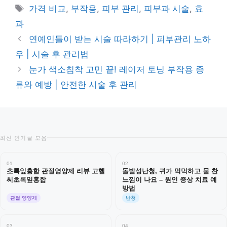
테
태
가격 비교
,
부작용
,
피부 관리
,
피부과 시술
,
효
고
그
과
리
연예인들이 받는 시술 따라하기 | 피부관리 노하
우 | 시술 후 관리법
눈가 색소침착 고민 끝! 레이저 토닝 부작용 종
류와 예방 | 안전한 시술 후 관리
최신 인기글 모음
01
02
초록잎홍합 관절영양제 리뷰 고헬
돌발성난청, 귀가 먹먹하고 물 찬
씨초록잎홍합
느낌이 나요 – 원인 증상 치료 예
방법
관절 영양제
난청
03
04