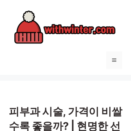
컨
텐
츠
로
건
너
뛰
기
메
뉴
피부과 시술, 가격이 비쌀
수록 좋을까? | 현명한 선