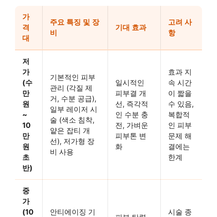
가
주요 특징 및 장
고려 사
격
기대 효과
비
항
대
저
가
효과 지
기본적인 피부
(수
일시적인
속 시간
관리 (각질 제
만
피부결 개
이 짧을
거, 수분 공급),
원
선, 즉각적
수 있음,
일부 레이저 시
~
인 수분 충
복합적
술 (색소 침착,
10
전, 가벼운
인 피부
얕은 잡티 개
만
피부톤 변
문제 해
선), 저가형 장
원
화
결에는
비 사용
초
한계
반)
중
가
(10
안티에이징 기
시술 종