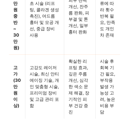
피부 탄력
만
초 시술 (리프
류에 따
개선, 잔주
원
팅, 콜라겐 생성
라 횟수
름 완화, 피
중
촉진), 여드름
반복 필
부결 및 톤
반
흉터 및 모공 개
요, 만족
개선, 일부
~
선, 중급 장비
도 개인
흉터 완화
30
사용
차 존재
만
원)
확실한 리
시술 후
고
고강도 레이저
프팅 효과,
회복 기
가
시술, 최신 안티
깊은 주름
간 필요,
(30
에이징 기술, 개
개선, 심각
부작용
만
인 맞춤형 시술,
한 색소 문
발생 가
원
프리미엄 장비
제 해결, 장
능성 고
이
및 고급 관리 포
기적인 피
려, 높은
상)
함
부 건강 증
비용 부
진
담