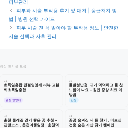
피부관리
리
피부과 시술 부작용 후기 및 대처 | 응급처치 방
법 | 병원 선택 가이드
피부 시술 전 꼭 알아야 할 부작용 정보 | 안전한
시술 선택과 사후 관리
최신 인기글 모음
01
02
초록잎홍합 관절영양제 리뷰 고헬
돌발성난청, 귀가 먹먹하고 물 찬
씨초록잎홍합
느낌이 나요 – 원인 증상 치료 예
방법
관절 영양제
난청
03
04
춘천 둘레길 걷기 좋은 곳 추천 –
꽁꽁 숨겨진 내 돈 찾기 , 어르신
관광코스 , 춘천여행일정 , 춘천먹
전용 숨은 자산 찾기 캠페인