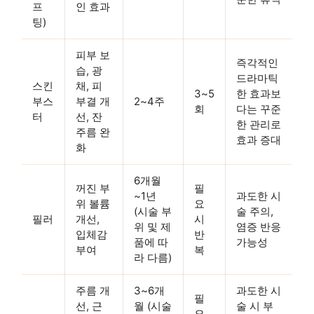
프
인 효과
팅)
피부 보
즉각적인
습, 광
드라마틱
스킨
채, 피
3~5
한 효과보
부스
부결 개
2~4주
회
다는 꾸준
터
선, 잔
한 관리로
주름 완
효과 증대
화
6개월
꺼진 부
필
~1년
과도한 시
위 볼륨
요
(시술 부
술 주의,
필러
개선,
시
위 및 제
염증 반응
입체감
반
품에 따
가능성
부여
복
라 다름)
주름 개
3~6개
과도한 시
필
선, 근
월 (시술
술 시 부
요