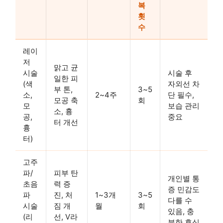
복
횟
수
레이
저
맑고 균
시술
시술 후
일한 피
(색
자외선 차
부 톤,
3~5
소,
2~4주
단 필수,
모공 축
회
모
보습 관리
소, 흉
공,
중요
터 개선
흉
터)
고주
파/
피부 탄
개인별 통
초음
력 증
증 민감도
파
진, 처
1~3개
3~5
다를 수
시술
짐 개
월
회
있음, 충
(리
선, V라
분한 휴식