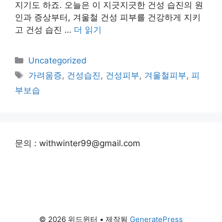
지기도 하죠. 오늘은 이 지긋지긋한 건성 습진의 원
인과 증상부터, 겨울철 건성 피부를 건강하게 지키
고 건성 습진 …
더 읽기
카
Uncategorized
테
태
가려움증
,
건성습진
,
건성피부
,
겨울철피부
,
피
고
그
부보습
리
문의 : withwinter99@gmail.com
© 2026 위드윈터
• 제작됨
GeneratePress