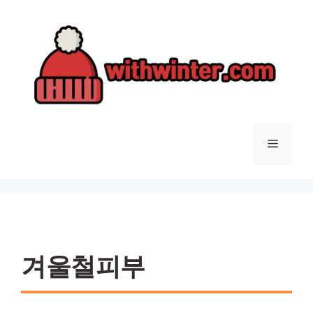
컨
텐
츠
로
건
너
뛰
기
메
뉴
겨울철피부